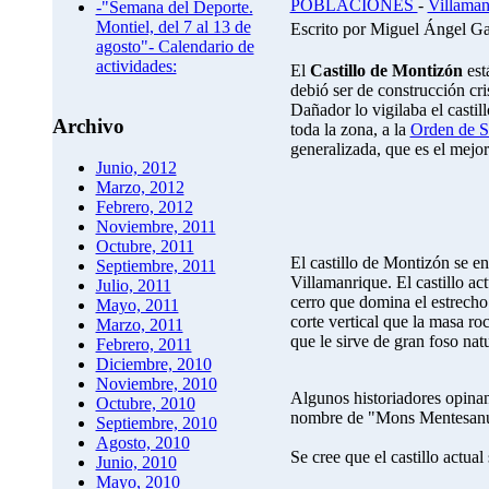
POBLACIONES
-
Villaman
-"Semana del Deporte.
Montiel, del 7 al 13 de
Escrito por Miguel Ángel G
agosto"- Calendario de
actividades:
El
Castillo de Montizón
est
debió ser de construcción cr
Dañador lo vigilaba el castil
Archivo
toda la zona, a la
Orden de S
generalizada, que es el mejo
Junio, 2012
Marzo, 2012
Febrero, 2012
Noviembre, 2011
Octubre, 2011
El castillo de Montizón se en
Septiembre, 2011
Villamanrique. El castillo a
Julio, 2011
cerro que domina el estrecho
Mayo, 2011
corte vertical que la masa ro
Marzo, 2011
que le sirve de gran foso natu
Febrero, 2011
Diciembre, 2010
Noviembre, 2010
Algunos historiadores opina
Octubre, 2010
nombre de "Mons Mentesanus
Septiembre, 2010
Agosto, 2010
Se cree que el castillo actual
Junio, 2010
Mayo, 2010