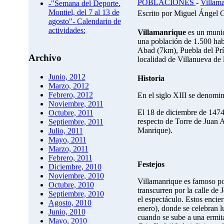
POBLACIONES
-
Villam
-"Semana del Deporte.
Montiel, del 7 al 13 de
Escrito por Miguel Ángel 
agosto"- Calendario de
actividades:
Villamanrique
es un munic
una población de 1.500 hab
Abad (7km), Puebla del Prí
Archivo
localidad de Villanueva de 
Junio, 2012
Historia
Marzo, 2012
Febrero, 2012
En el siglo XIII se denomi
Noviembre, 2011
El 18 de diciembre de 1474
Octubre, 2011
respecto de Torre de Juan 
Septiembre, 2011
Manrique).
Julio, 2011
Mayo, 2011
Marzo, 2011
Febrero, 2011
Festejos
Diciembre, 2010
Noviembre, 2010
Villamanrique es famoso por
Octubre, 2010
transcurren por la calle de
Septiembre, 2010
el espectáculo. Estos encie
Agosto, 2010
enero), donde se celebran l
Junio, 2010
cuando se sube a una ermita 
Mayo, 2010