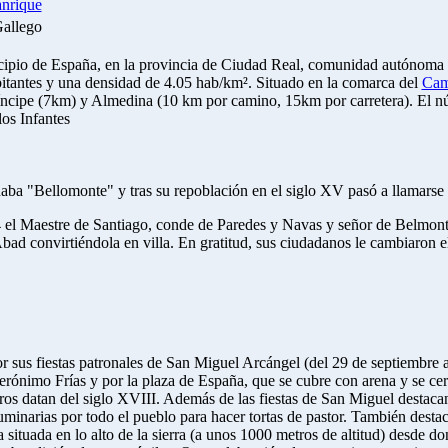
anrique
Gallego
ipio de España, en la provincia de Ciudad Real, comunidad autónoma 
itantes y una densidad de 4.05 hab/km². Situado en la comarca del
Cam
ncipe (7km) y Almedina (10 km por camino, 15km por carretera). El nú
los Infantes
naba "Bellomonte" y tras su repoblación en el siglo XV pasó a llamarse
 el Maestre de Santiago, conde de Paredes y Navas y señor de Belmon
Abad convirtiéndola en villa. En gratitud, sus ciudadanos le cambiaron
 sus fiestas patronales de San Miguel Arcángel (del 29 de septiembre al
 Jerónimo Frías y por la plaza de España, que se cubre con arena y se 
rros datan del siglo XVIII. Además de las fiestas de San Miguel destaca
uminarias por todo el pueblo para hacer tortas de pastor. También desta
situada en lo alto de la sierra (a unos 1000 metros de altitud) desde do