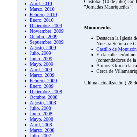
Cristóbal (10 de julio) con
Abril, 2010
"Jornadas Manriqueñas".
Marzo, 2010
Febrero, 2010
Enero, 2010
Diciembre, 2009
Monumentos
Noviembre, 2009
Octubre, 2009
Destacan la Iglesia d
Septiembre, 2009
Nuestra Señora de Gr
Agosto, 2009
Castillo de Montizón
Julio, 2009
En la calle Jerónimo
Junio, 2009
(comendadores de la 
Mayo, 2009
A unos 3 km en la ca
Abril, 2009
Cerca de Villamanriq
Marzo, 2009
Febrero, 2009
Ultima actualización ( 28 
Enero, 2009
Diciembre, 2008
Octubre, 2008
Agosto, 2008
Julio, 2008
Junio, 2008
Mayo, 2008
Abril, 2008
Marzo, 2008
Julio, 2007