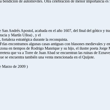
 la bendición de automóviles. Otra celebración de menor importancia es
e San Andrés Apostol, acabada en el año 1607, del final del gótico y tr
acia y Martín Ulloa) , y el
, fortaleza estratégica durante la reconquista.
 Frías encontramos algunas casas antiguas con blasones medievales y en 
zona en tiempos de Rodrigo Manrique y su hijo, el ilustre poeta Jorge
rretera que va a Torre de Juan Abad se encuentran las ruinas de Eznave
ue se encuentra también una venta mencionada en el Quijote.
de Marzo de 2009 )