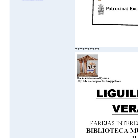
**********