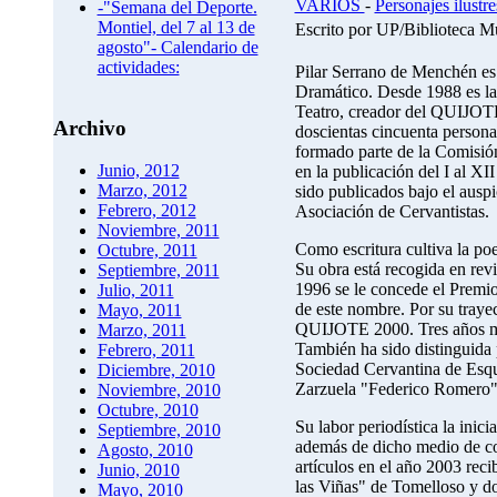
VARIOS
-
Personajes ilustre
-"Semana del Deporte.
Montiel, del 7 al 13 de
Escrito por UP/Biblioteca M
agosto"- Calendario de
actividades:
Pilar Serrano de Menchén es 
Dramático. Desde 1988 es la 
Teatro, creador del QUIJOT
Archivo
doscientas cincuenta persona
formado parte de la Comisió
Junio, 2012
en la publicación del I al XI
Marzo, 2012
sido publicados bajo el auspi
Febrero, 2012
Asociación de Cervantistas.
Noviembre, 2011
Como escritura cultiva la p
Octubre, 2011
Su obra está recogida en revi
Septiembre, 2011
1996 se le concede el Premio
Julio, 2011
de este nombre. Por su tra
Mayo, 2011
QUIJOTE 2000. Tres años
Marzo, 2011
También ha sido distinguida 
Febrero, 2011
Sociedad Cervantina de Esq
Diciembre, 2010
Zarzuela "Federico Romero" d
Noviembre, 2010
Octubre, 2010
Su labor periodística la ini
Septiembre, 2010
además de dicho medio de com
Agosto, 2010
artículos en el año 2003 rec
Junio, 2010
las Viñas" de Tomelloso y d
Mayo, 2010