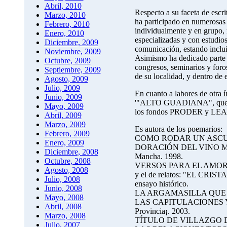
Abril, 2010
Respecto a su faceta de escr
Marzo, 2010
ha participado en numerosas 
Febrero, 2010
individualmente y en grupo, 
Enero, 2010
especializadas y con estudios
Diciembre, 2009
comunicación, estando incluid
Noviembre, 2009
Asimismo ha dedicado parte d
Octubre, 2009
congresos, seminarios y foro
Septiembre, 2009
de su localidad, y dentro de e
Agosto, 2009
Julio, 2009
En cuanto a labores de otra í
Junio, 2009
'"ALTO GUADIANA", que aglu
Mayo, 2009
los fondos PRODER y LE
Abril, 2009
Marzo, 2009
Es autora de los poemarios:
Febrero, 2009
COMO RODAR UN ASCUA. (
Enero, 2009
DORACIÓN DEL VINO MÁS 
Diciembre, 2008
Mancha. 1998.
Octubre, 2008
VERSOS PARA EL AMOR Y L
Agosto, 2008
y el de relatos: "EL CRIST
Julio, 2008
ensayo histórico.
Junio, 2008
LA ARGAMASILLA QUE NOS
Mayo, 2008
LAS CAPITULACIONES Y
Abril, 2008
Provincia¡. 2003.
Marzo, 2008
TÍTULO DE VILLAZGO DE 
Julio, 2007