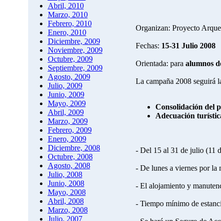
Abril, 2010
Marzo, 2010
Febrero, 2010
Organizan: Proyecto Arqueo
Enero, 2010
Diciembre, 2009
Fechas:
15-31 Julio 2008
Noviembre, 2009
Octubre, 2009
Orientada: para
alumnos de
Septiembre, 2009
Agosto, 2009
La campaña 2008 seguirá la
Julio, 2009
Junio, 2009
Mayo, 2009
Consolidación del 
Abril, 2009
Adecuación turístic
Marzo, 2009
Febrero, 2009
Enero, 2009
Diciembre, 2008
- Del 15 al 31 de julio (11 
Octubre, 2008
Agosto, 2008
- De lunes a viernes por la 
Julio, 2008
Junio, 2008
- El alojamiento y manutenc
Mayo, 2008
Abril, 2008
- Tiempo mínimo de estanc
Marzo, 2008
Julio, 2007