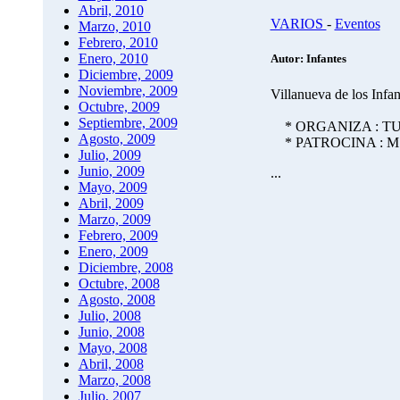
Abril, 2010
VARIOS
-
Eventos
Marzo, 2010
Febrero, 2010
Enero, 2010
Autor: Infantes
Diciembre, 2009
Noviembre, 2009
Villanueva de los Infan
Octubre, 2009
Septiembre, 2009
* ORGANIZA : TURINFA
Agosto, 2009
* PATROCINA : M.I. A
Julio, 2009
Junio, 2009
...
Mayo, 2009
Abril, 2009
Marzo, 2009
Febrero, 2009
Enero, 2009
Diciembre, 2008
Octubre, 2008
Agosto, 2008
Julio, 2008
Junio, 2008
Mayo, 2008
Abril, 2008
Marzo, 2008
Julio, 2007